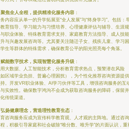
.
聚焦全人全程，提供精准化服务内容
：
务内容应从单一的升学拓展至“全人发展”与“终身学习”。包括：
期教育指导、学习能力与习惯培养、心理健康评估与辅导、生涯
划与职业体验、特殊教育需求支持、家庭教育方法指导、成人技
提升与兴趣发展咨询等。尤其要关注随迁子女、残疾儿童、学习
难学生等群体的特殊需求，确保教育公平的阳光照亮每个角落。
.
赋能数字技术，实现智慧化服务升级
：
利用大数据、人工智能技术，分析教育需求热点，预警潜在风险
（如区域学业负担、普遍心理困扰），为个性化推荐咨询资源提
支持。开发VR职业体验、AI学习伙伴等工具，增强咨询服务的互
性与实效性。确保数字鸿沟不会成为获取咨询服务的障碍，保留
优化传统渠道。
.
弘扬健康理念，营造理性教育生态
：
教育咨询服务应成为宣传科学教育观、人才观的主阵地。通过咨
过程，积极引导家庭和社会破除“唯分数、唯升学”的片面认识，重