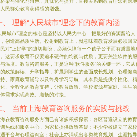
的桥梁与催化剂角色，其优化与提升，直接关系到教育理念的落
与人民群众教育获得感的增强。
一、 理解“人民城市”理念下的教育内涵
“人民城市”理念的核心是坚持以人民为中心，把最好的资源留给人
民，创造高品质生活。投射到教育上，就意味着教育发展必须回
人民对“上好学”的迫切期盼，必须保障每一个孩子公平而有质量地
长。这要求教育不仅要追求硬件的均衡与优质，更要关注软件的
务与温度。教育咨询服务，正是这种“软件服务”的关键一环，它从
统的政策解读、升学指导，扩展到学生的全面成长规划、心理健
支持、家庭教育辅导以及终身学习导航，其本质是提供个性化、
准化、全程化的教育支持，让教育政策、学校资源与家庭、学生
个体需求实现高效、顺畅的对接。
二、 当前上海教育咨询服务的实践与挑战
上海在教育咨询服务方面已有诸多积极探索：各区普遍设立的教
咨询热线和服务中心，为家长提供政策答疑；不少学校建立了家
沟通平台与心理咨询室；社会上亦涌现出各类教育规划、生涯指