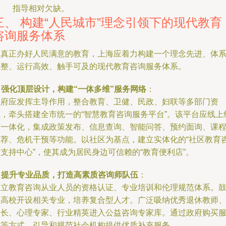
指导相对欠缺。
三、 构建“人民城市”理念引领下的现代教育
咨询服务体系
为真正办好人民满意的教育，上海应着力构建一个理念先进、体
完整、运行高效、触手可及的现代教育咨询服务体系。
.
强化顶层设计，构建“一体多维”服务网络
：
政府应发挥主导作用，整合教育、卫健、民政、妇联等多部门资
源，牵头搭建全市统一的“智慧教育咨询服务平台”。该平台应线上
下一体化，集成政策发布、信息查询、智能问答、预约面询、课
推荐、危机干预等功能。以社区为基点，建立实体化的“社区教育
支持中心”，使其成为居民身边可信赖的“教育便利店”。
.
提升专业品质，打造高素质咨询师队伍
：
建立教育咨询从业人员的资格认证、专业培训和伦理规范体系。
励高校开设相关专业，培养复合型人才。广泛吸纳优秀退休教师
校长、心理专家、行业精英进入公益咨询专家库。通过政府购买
务等方式，引导和规范社会机构提供优质补充服务。