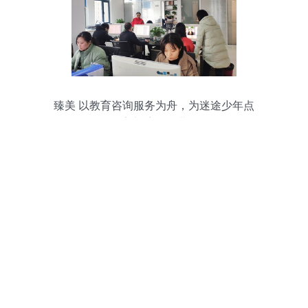
臻美 以教育咨询服务为舟，为迷途少年点
亮归航的灯塔